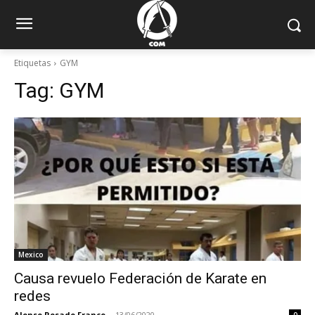
Etiquetas
GYM
Tag:
GYM
Mexico
Causa revuelo Federación de Karate en
redes
Alonso Rosado Franco
-
13/06/2020