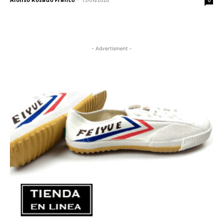
0
- Advertisment -