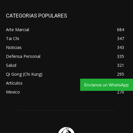
CATEGORIAS POPULARES
Arte Marcial
684
Tai Chi
347
Noticias
343
Defensa Personal
335
Salud
321
Qi Gong (Chi Kung)
295
Artículos
275
Envíanos un WhatsApp
Mexico
270