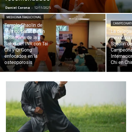
Daniel Corona
-
12/11/2025
MEDICINA TRADICIONAL
CAMPEONAT
Templo Shaolin de
México participa en
La delega
la Semana de la
mexicana 
Salud del INR con Tai
Shaolin de
Chi y Qi Gong
Campeona
enfocados en la
Internacio
osteoporosis
Chi en Chi