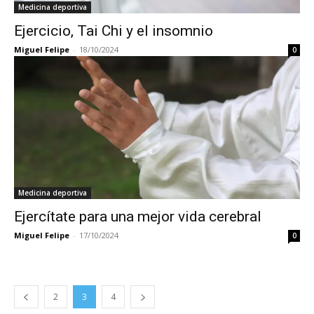
Medicina deportiva
Ejercicio, Tai Chi y el insomnio
Miguel Felipe
-
18/10/2024
0
Medicina deportiva
Ejercítate para una mejor vida cerebral
Miguel Felipe
-
17/10/2024
0
2
3
4