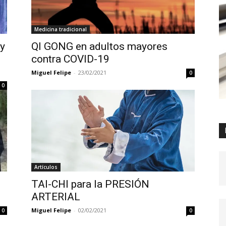
Medicina tradicional
y
QI GONG en adultos mayores
contra COVID-19
Miguel Felipe
-
23/02/2021
0
0
Artículos
TAI-CHI para la PRESIÓN
ARTERIAL
Miguel Felipe
-
02/02/2021
0
0