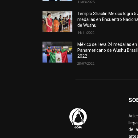
11/03/2025
Templo Shaolin México logra 5
medallas en Encuentro Naciona
de Wushu
14/11/2022
México se lleva 24 medallas en
Panamericano de Wushu Brasil
2022
28/07/2022
SO
Arte
lleg
de l
arte