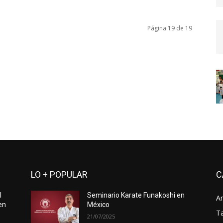
Página 19 de 19
LO + POPULAR
C
l
Seminario Karate Funakoshi en
Ar
en
México
Ta
21/07/2025