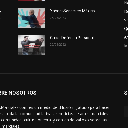
No
D
Yahagi Sensei en México
7
03/06/2023
l
Sa
Qi
Ar
Curso Defensa Personal
29/05/2022
M
BRE NOSOTROS
S
sMarciales.com es un medio de difusión gratuito para hacer
ar a toda la comunidad latina las noticias de artes marciales
a comunidad, cultura oriental y contenido valioso sobre las
s marciales.