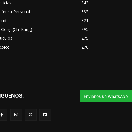
ticias
343
efensa Personal
335
lud
321
 Gong (Chi Kung)
295
tículos
275
exico
270
ÍGUENOS:
Envíanos un WhatsApp