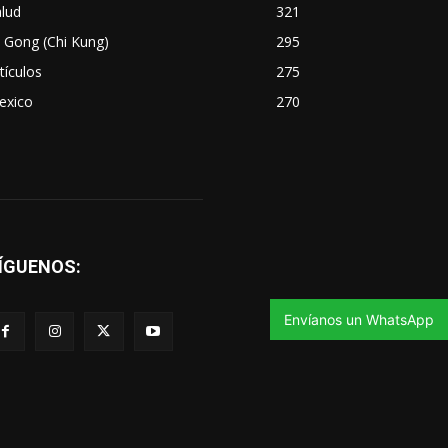
lud
321
 Gong (Chi Kung)
295
tículos
275
exico
270
ÍGUENOS:
Envíanos un WhatsApp