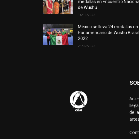
medallas en Encuentro Naciona
de Wushu
14/11/2022
México se lleva 24 medallas en
Panamericano de Wushu Brasil
2022
28/07/2022
SO
Arte
lleg
de l
arte
Cont