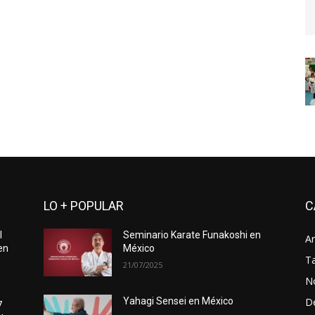
LO + POPULAR
C
l
Seminario Karate Funakoshi en
Ar
en
México
Ta
21/07/2025
No
D
Yahagi Sensei en México
7