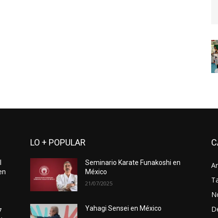
LO + POPULAR
C
l
Seminario Karate Funakoshi en
Ar
en
México
Ta
21/07/2025
No
D
Yahagi Sensei en México
7