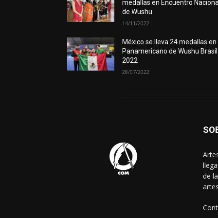
medallas en Encuentro Naciona
de Wushu
14/11/2022
México se lleva 24 medallas en
Panamericano de Wushu Brasil
2022
28/07/2022
SO
Arte
lleg
de l
arte
Cont