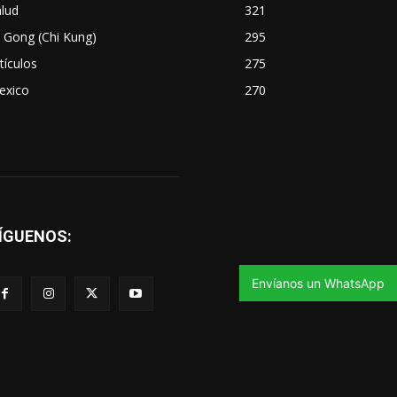
lud
321
 Gong (Chi Kung)
295
tículos
275
exico
270
ÍGUENOS:
Envíanos un WhatsApp