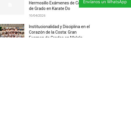
Envíanos un WhatsApp
Hermosillo Exámenes de Cambio
de Grado en Karate Do
10/04/2026
Institucionalidad y Disciplina en el
Corazón de la Costa: Gran
Examen de Grados en Malala
Academia
03/04/2026
ATEGORIAS POPULARES
te Marcial
684
i Chi
347
ticias
343
efensa Personal
335