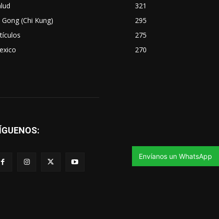
lud
321
 Gong (Chi Kung)
295
tículos
275
exico
270
ÍGUENOS:
Envíanos un WhatsApp