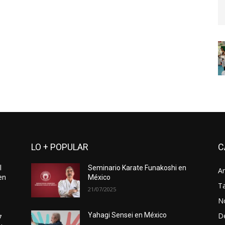
LO + POPULAR
C
l
Seminario Karate Funakoshi en
Ar
en
México
Ta
21/07/2025
No
D
Yahagi Sensei en México
7