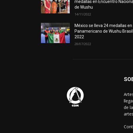
medallas en Encuentro Naciona
de Wushu
14/11/2022
México se lleva 24 medallas en
Panamericano de Wushu Brasil
2022
28/07/2022
SO
Arte
lleg
de l
arte
Cont