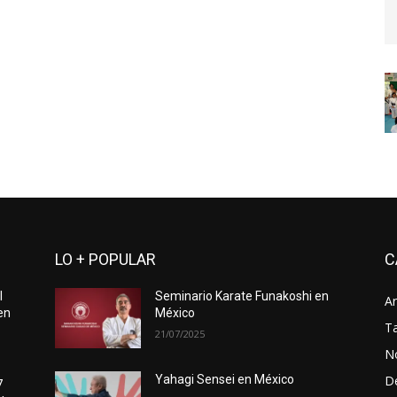
LO + POPULAR
C
l
Seminario Karate Funakoshi en
Ar
en
México
Ta
21/07/2025
No
D
Yahagi Sensei en México
7