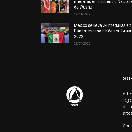
medallas en Encuentro Naciona
de Wushu
14/11/2022
México se lleva 24 medallas en
Panamericano de Wushu Brasil
2022
28/07/2022
SO
Arte
lleg
de l
arte
Cont