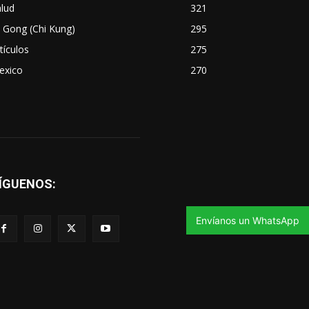
lud
321
 Gong (Chi Kung)
295
tículos
275
exico
270
ÍGUENOS:
Envíanos un WhatsApp