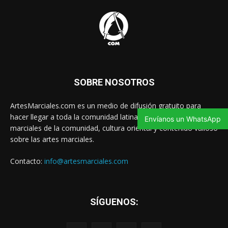
SOBRE NOSOTROS
ArtesMarciales.com es un medio de difusión gratuito para
hacer llegar a toda la comunidad latina las noticias de artes
Envíanos un WhatsApp
marciales de la comunidad, cultura oriental y contenido valioso
sobre las artes marciales.
Contacto:
info@artesmarciales.com
SÍGUENOS: