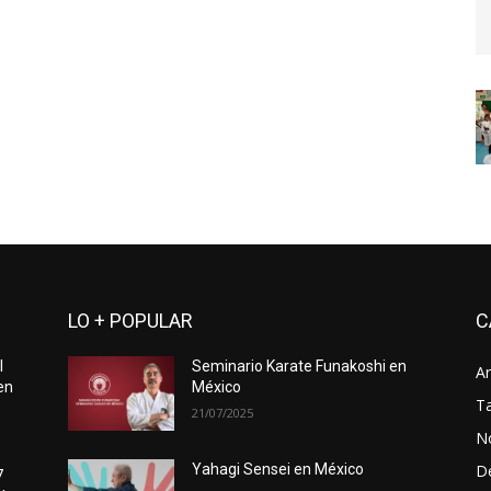
LO + POPULAR
C
l
Seminario Karate Funakoshi en
Ar
en
México
Ta
21/07/2025
No
D
Yahagi Sensei en México
7