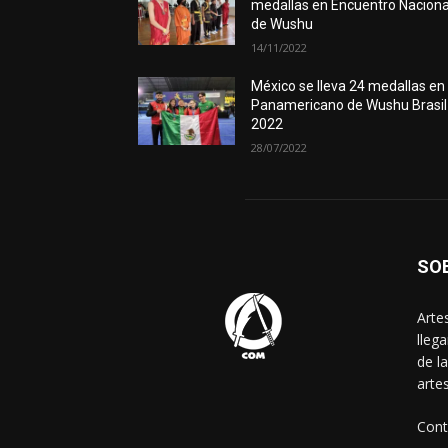
medallas en Encuentro Naciona
de Wushu
14/11/2022
México se lleva 24 medallas en
Panamericano de Wushu Brasil
2022
28/07/2022
SO
Arte
lleg
de l
arte
Cont