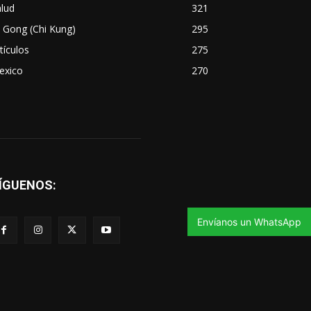
lud
321
 Gong (Chi Kung)
295
tículos
275
exico
270
ÍGUENOS:
Envíanos un WhatsApp