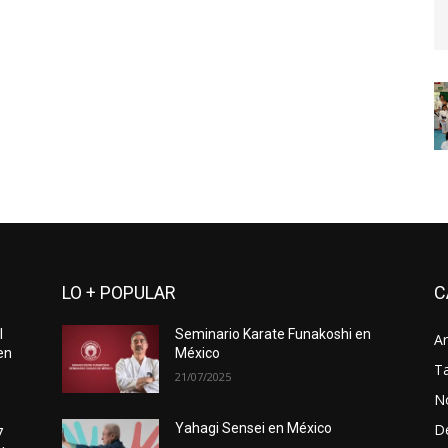
LO + POPULAR
C
l
Seminario Karate Funakoshi en
Ar
en
México
Ta
21/07/2025
No
D
Yahagi Sensei en México
7