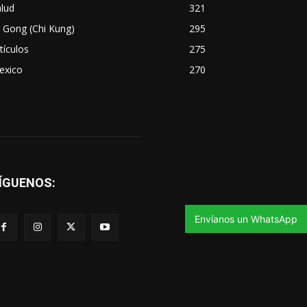
lud
321
 Gong (Chi Kung)
295
tículos
275
exico
270
ÍGUENOS:
Envíanos un WhatsApp