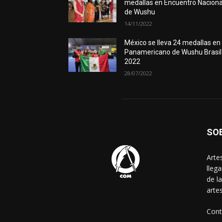
medallas en Encuentro Naciona
de Wushu
14/11/2022
México se lleva 24 medallas en
Panamericano de Wushu Brasil
2022
28/07/2022
SO
Arte
lleg
de l
arte
Cont