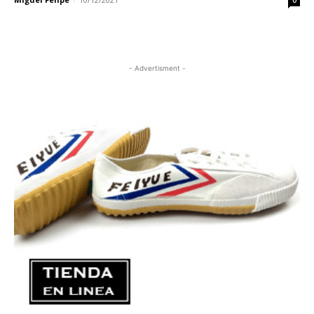
0
- Advertisment -