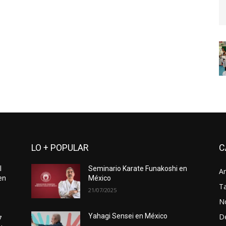
LO + POPULAR
C
l
Seminario Karate Funakoshi en
Ar
en
México
Ta
21/07/2025
No
D
Yahagi Sensei en México
7