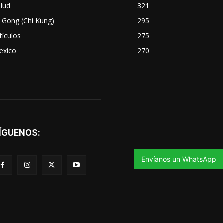
lud
321
 Gong (Chi Kung)
295
tículos
275
exico
270
ÍGUENOS:
Envíanos un WhatsApp