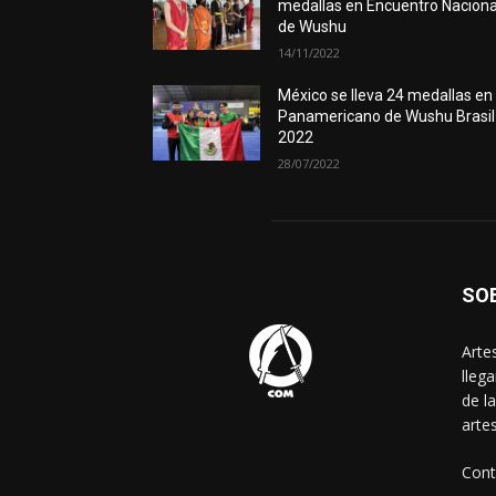
medallas en Encuentro Naciona
de Wushu
14/11/2022
México se lleva 24 medallas en
Panamericano de Wushu Brasil
2022
28/07/2022
SO
Arte
lleg
de l
arte
Cont