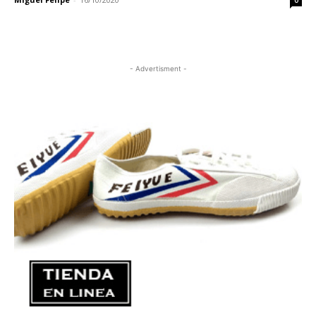
0
- Advertisment -