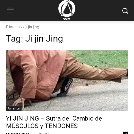
Etiquetas
Ji jin Jing
Tag:
Ji jin Jing
America
YI JIN JING – Sutra del Cambio de
MÚSCULOS y TENDONES
Miguel Felipe
-
16/10/2020