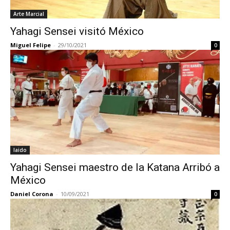
Arte Marcial
Yahagi Sensei visitó México
Miguel Felipe
-
29/10/2021
0
Iaido
Yahagi Sensei maestro de la Katana Arribó a
México
Daniel Corona
-
10/09/2021
0