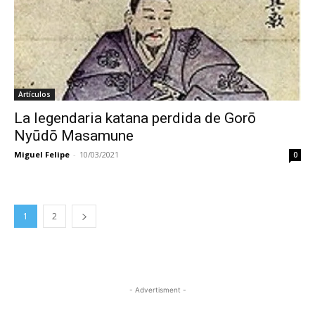
Artículos
La legendaria katana perdida de Gorō
Nyūdō Masamune
Miguel Felipe
-
10/03/2021
0
1
2
- Advertisment -