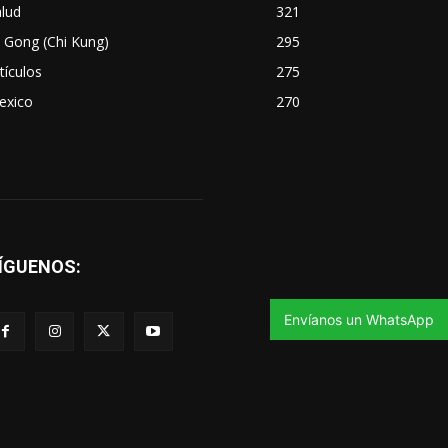
lud
321
 Gong (Chi Kung)
295
tículos
275
exico
270
ÍGUENOS:
Envíanos un WhatsApp