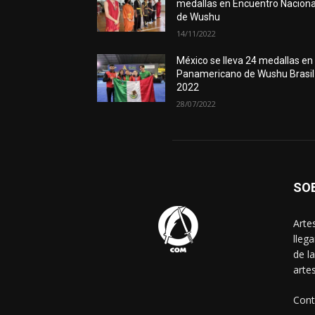
medallas en Encuentro Naciona
de Wushu
14/11/2022
México se lleva 24 medallas en
Panamericano de Wushu Brasil
2022
28/07/2022
SO
Arte
lleg
de l
arte
Cont