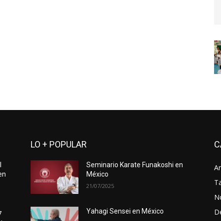
LO + POPULAR
C
l
Seminario Karate Funakoshi en
Ar
en
México
Ta
21/07/2025
No
D
Yahagi Sensei en México
7