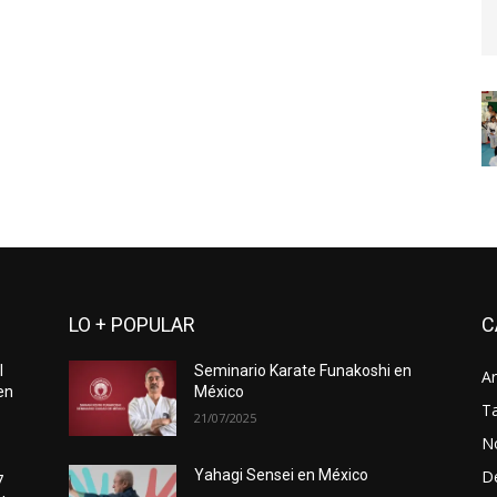
LO + POPULAR
C
l
Seminario Karate Funakoshi en
Ar
en
México
Ta
21/07/2025
No
D
Yahagi Sensei en México
7