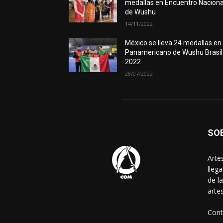
medallas en Encuentro Naciona
de Wushu
14/11/2022
México se lleva 24 medallas en
Panamericano de Wushu Brasil
2022
28/07/2022
SO
Arte
lleg
de l
arte
Cont