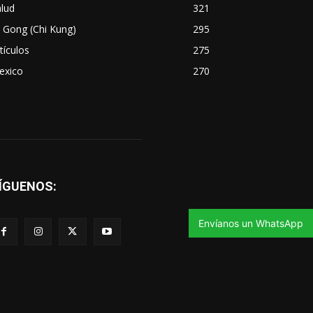
lud
321
 Gong (Chi Kung)
295
tículos
275
exico
270
ÍGUENOS:
Envíanos un WhatsApp