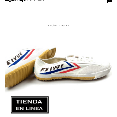
0
- Advertisment -