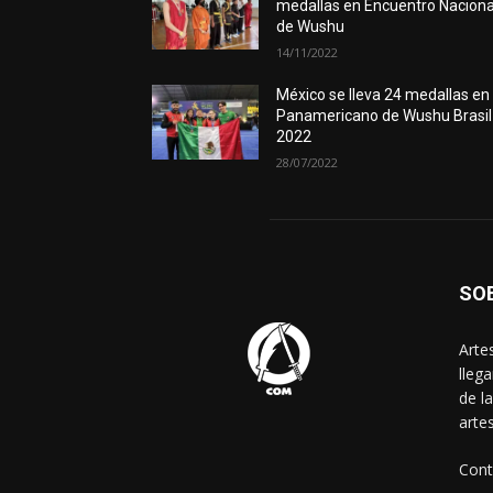
medallas en Encuentro Naciona
de Wushu
14/11/2022
México se lleva 24 medallas en
Panamericano de Wushu Brasil
2022
28/07/2022
SO
Arte
lleg
de l
arte
Cont