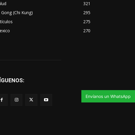
lud
321
 Gong (Chi Kung)
295
tículos
275
exico
270
ÍGUENOS:
Envíanos un WhatsApp