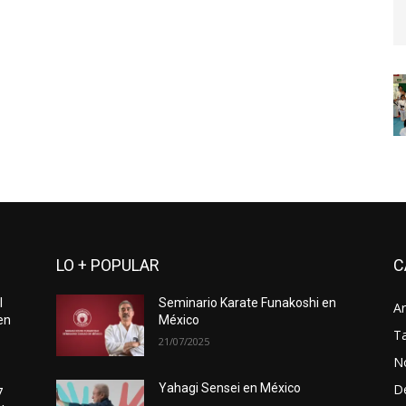
LO + POPULAR
C
l
Seminario Karate Funakoshi en
Ar
en
México
Ta
21/07/2025
No
D
Yahagi Sensei en México
7