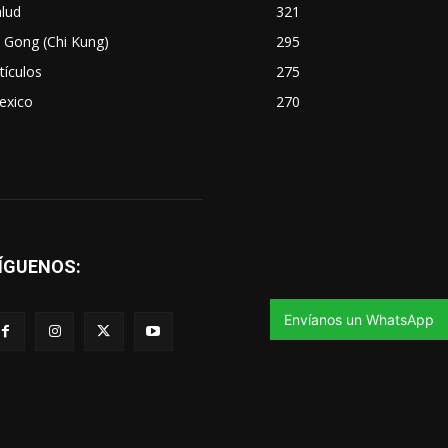
lud
321
 Gong (Chi Kung)
295
tículos
275
exico
270
ÍGUENOS:
Envíanos un WhatsApp