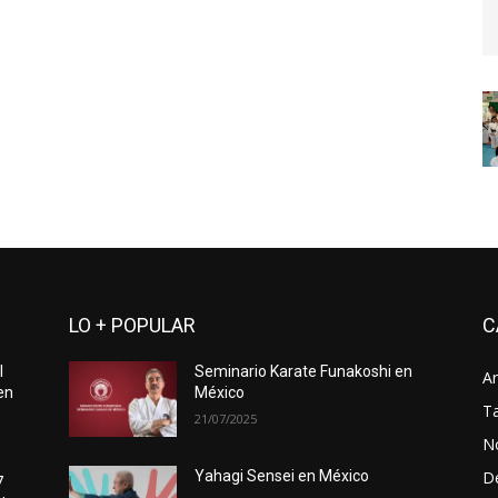
LO + POPULAR
C
l
Seminario Karate Funakoshi en
Ar
en
México
Ta
21/07/2025
No
D
Yahagi Sensei en México
7