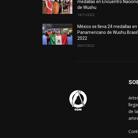
medallas en Encuentro Naciona
de Wushu
14/11/2022
México se lleva 24 medallas en
Panamericano de Wushu Brasil
2022
28/07/2022
SO
Arte
lleg
de l
arte
Cont