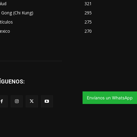
lud
321
 Gong (Chi Kung)
295
tículos
275
exico
270
ÍGUENOS:
Envíanos un WhatsApp