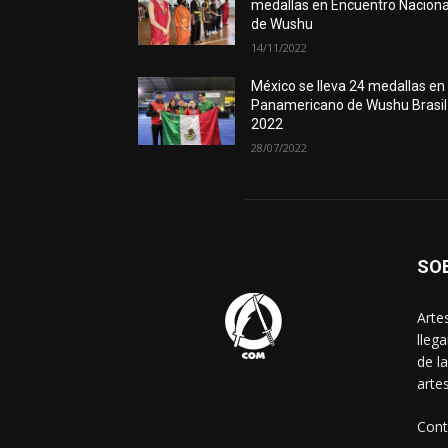
medallas en Encuentro Naciona
de Wushu
14/11/2022
México se lleva 24 medallas en
Panamericano de Wushu Brasil
2022
28/07/2022
SO
Arte
lleg
de l
arte
Cont