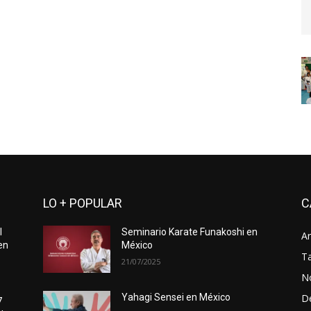
LO + POPULAR
C
l
Seminario Karate Funakoshi en
Ar
en
México
Ta
21/07/2025
No
D
Yahagi Sensei en México
7