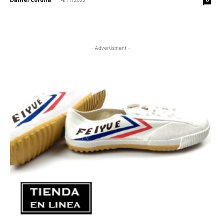
0
- Advertisment -