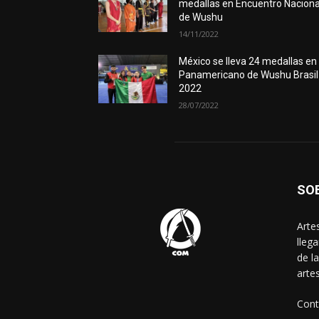
medallas en Encuentro Naciona
de Wushu
14/11/2022
México se lleva 24 medallas en
Panamericano de Wushu Brasil
2022
28/07/2022
SO
Arte
lleg
de l
arte
Cont