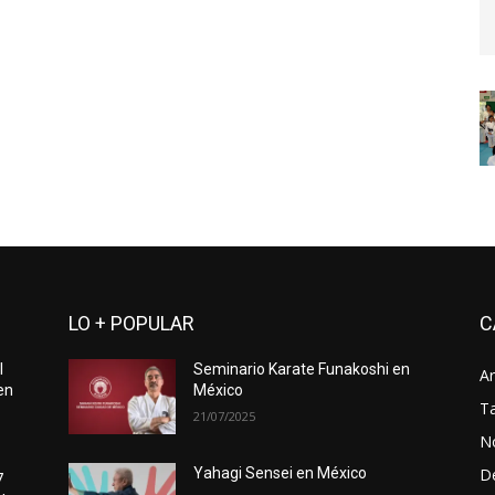
LO + POPULAR
C
l
Seminario Karate Funakoshi en
Ar
en
México
Ta
21/07/2025
No
D
Yahagi Sensei en México
7