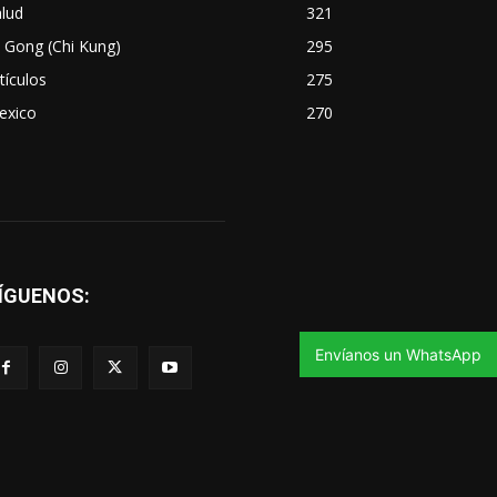
lud
321
 Gong (Chi Kung)
295
tículos
275
exico
270
ÍGUENOS:
Envíanos un WhatsApp