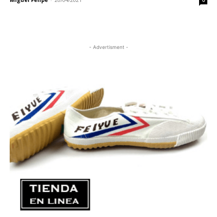
0
- Advertisment -