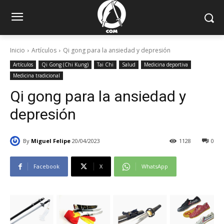
Inicio
Artículos
Qi gong para la ansiedad y depresión
Artículos
Qi Gong (Chi Kung)
Tai Chi
Salud
Medicina deportiva
Medicina tradicional
Qi gong para la ansiedad y
depresión
By
Miguel Felipe
20/04/2023
1128
0
Facebook
X
WhatsApp