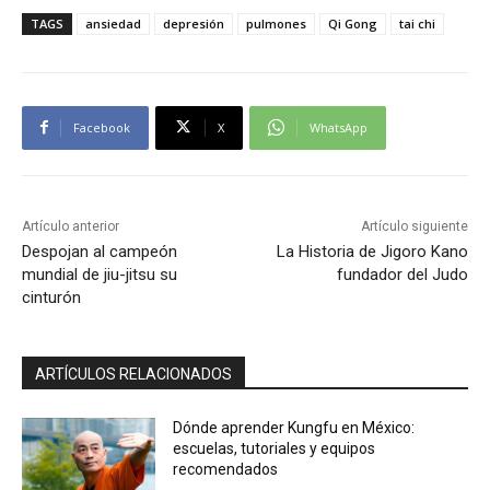
TAGS
ansiedad
depresión
pulmones
Qi Gong
tai chi
Facebook
X
WhatsApp
Artículo anterior
Artículo siguiente
Despojan al campeón
La Historia de Jigoro Kano
mundial de jiu-jitsu su
fundador del Judo
cinturón
ARTÍCULOS RELACIONADOS
Dónde aprender Kungfu en México:
escuelas, tutoriales y equipos
recomendados