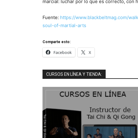
marcial: luchar por lo que es correcto, con 
Fuente:
https://www.blackbeltmag.com/walk
soul-of-martial-arts
Comparte esto:
Facebook
X
CURSOS EN LÍNEA Y TIENDA: