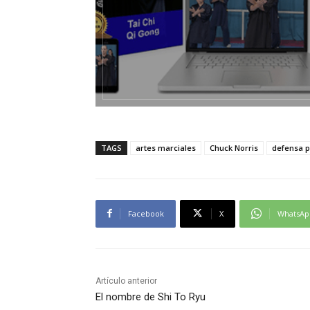
TAGS
artes marciales
Chuck Norris
defensa p
Facebook
X
WhatsAp
Artículo anterior
El nombre de Shi To Ryu