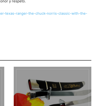
honor y respeto.
er-texas-ranger-the-chuck-norris-classic-with-the-