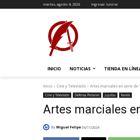
martes, agosto 4, 2026
Ingresar /unirse
INICIO
NOTICIAS
TIENDA EN LÍNE
Inicio
Cine y Televisión
Artes marciales en serie de 
Cine y Televisión
Defensa Personal
jujutsu
Karate
Artes marciales en
By
Miguel Felipe
06/11/2024