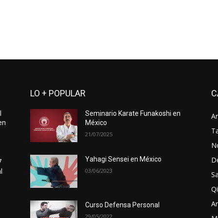
LO + POPULAR
C
l
Seminario Karate Funakoshi en
Ar
en
México
Ta
21/07/2025
No
D
Yahagi Sensei en México
7
03/06/2023
l
Sa
Qi
Ar
Curso Defensa Personal
29/05/2022