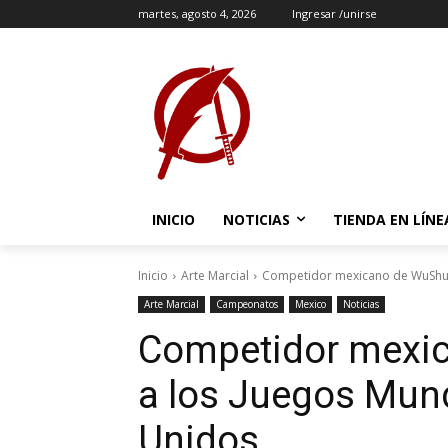
martes, agosto 4, 2026
Ingresar /unirse
INICIO
NOTICIAS
TIENDA EN LÍNE
Inicio
Arte Marcial
Competidor mexicano de WuShu,
Arte Marcial
Campeonatos
Mexico
Noticias
Competidor mexi
a los Juegos Mun
Unidos