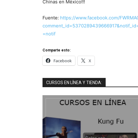
Chinas en México!!!
Fuente:
https://www.facebook.com/FWRMAC
comment_id=5370289439666917&notif_id
=notif
Comparte esto:
Facebook
X
CURSOS EN LÍNEA Y TIENDA: