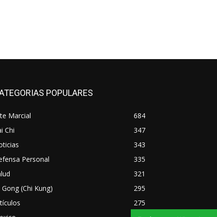
ATEGORIAS POPULARES
te Marcial
684
i Chi
347
ticias
343
efensa Personal
335
lud
321
 Gong (Chi Kung)
295
tículos
275