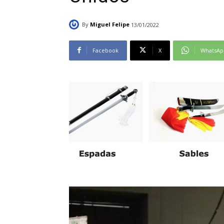
By
Miguel Felipe
13/01/2022
Facebook
X
WhatsAp