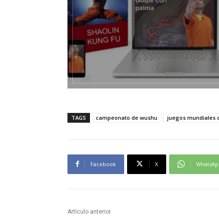
TAGS
campeonato de wushu
juegos mundiales 
Facebook
X
WhatsAp
Artículo anterior