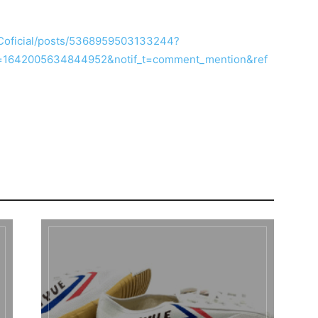
oficial/posts/5368959503133244?
=1642005634844952&notif_t=comment_mention&ref