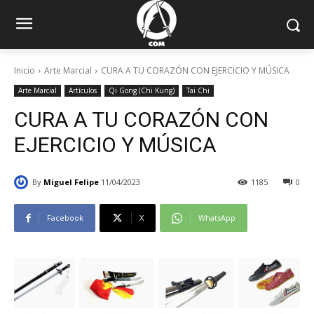
Inicio
Arte Marcial
CURA A TU CORAZÓN CON EJERCICIO Y MÚSICA
Arte Marcial
Artículos
Qi Gong (Chi Kung)
Tai Chi
CURA A TU CORAZÓN CON
EJERCICIO Y MÚSICA
By
Miguel Felipe
11/04/2023
1185
0
Facebook
X
WhatsApp