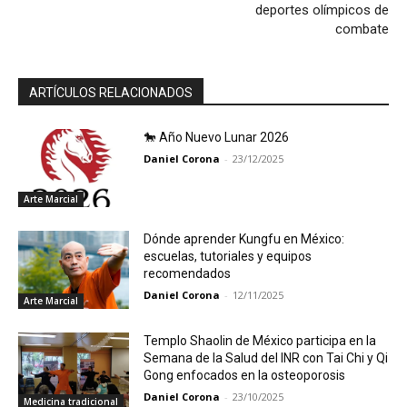
deportes olímpicos de
combate
ARTÍCULOS RELACIONADOS
🐎 Año Nuevo Lunar 2026
Daniel Corona
-
23/12/2025
Arte Marcial
Dónde aprender Kungfu en México:
escuelas, tutoriales y equipos
recomendados
Daniel Corona
-
12/11/2025
Arte Marcial
Templo Shaolin de México participa en la
Semana de la Salud del INR con Tai Chi y Qi
Gong enfocados en la osteoporosis
Daniel Corona
-
23/10/2025
Medicina tradicional