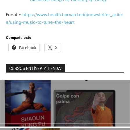
Fuente:
https://www.health.harvard.edu/newsletter_articl
e/using-music-to-tune-the-heart
Comparte esto:
Facebook
X
CURSOS EN LÍNEA Y TIENDA: