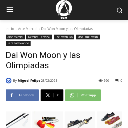
Inicio
Arte Marcial
Dai Won Moon y las Olimpiadas
Arte Marcial
Defensa Personal
Tae Kwon Do
Moo Duk Kwan
Para Taekwondo
Dai Won Moon y las
Olimpiadas
By
Miguel Felipe
28/02/2025
920
0
Facebook
X
WhatsApp