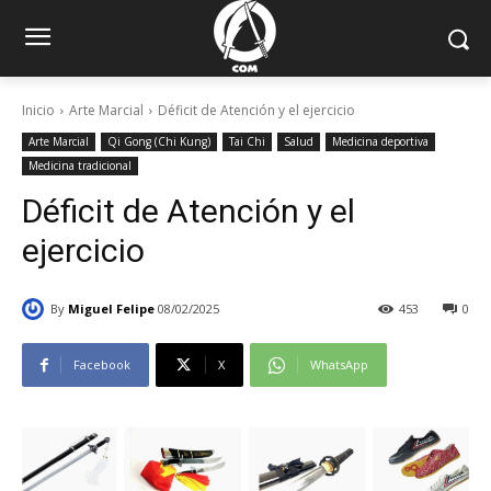
Inicio
Arte Marcial
Déficit de Atención y el ejercicio
Arte Marcial
Qi Gong (Chi Kung)
Tai Chi
Salud
Medicina deportiva
Medicina tradicional
Déficit de Atención y el
ejercicio
By
Miguel Felipe
08/02/2025
453
0
Facebook
X
WhatsApp