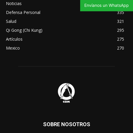
Noticias
343
Envíanos un WhatsApp
Defensa Personal
335
Salud
321
Qi Gong (Chi Kung)
295
Artículos
275
Mexico
270
SOBRE NOSOTROS