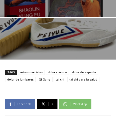
TAGS
artes marciales
dolor crónico
dolor de espalda
dolor de lumbares
Qi Gong
tai chi
tai chi para la salud
Facebook
X
WhatsApp