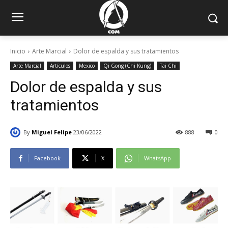
Inicio
Arte Marcial
Dolor de espalda y sus tratamientos
Arte Marcial
Artículos
Mexico
Qi Gong (Chi Kung)
Tai Chi
Dolor de espalda y sus
tratamientos
By
Miguel Felipe
23/06/2022
888
0
Facebook
X
WhatsApp