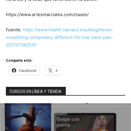
https://www.artesmarciales.com/clases/
Fuente:
https://www.health.harvard.edu/blog/heres-
something-completely-different-for-low-back-pain-
201707062519
Comparte esto:
Facebook
X
CURSOS EN LÍNEA Y TIENDA: