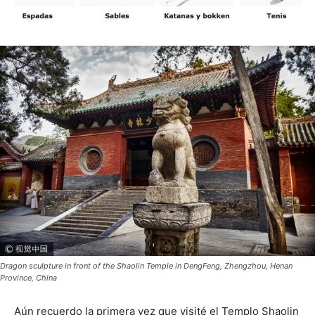
Dragon sculpture in front of the Shaolin Temple in DengFeng, Zhengzhou, Henan
Province, China
Aún recuerdo la primera vez que visité el Templo Shaolin