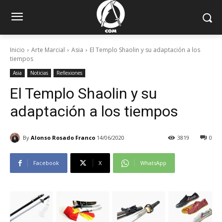
Inicio
Arte Marcial
Asia
El Templo Shaolin y su adaptación a los
tiempos
Asia
Noticias
Reflexiones
El Templo Shaolin y su
adaptación a los tiempos
By
Alonso Rosado Franco
14/06/2020
3819
0
Facebook
X
WhatsApp