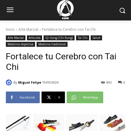
Inicio
Arte Marcial
Fortalece tu Cerebro con Tai Chi
Arte Marcial
Artículos
Qi Gong (Chi Kung)
Tai Chi
Salud
Medicina deportiva
Medicina tradicional
Fortalece tu Cerebro con Tai
Chi
By
Miguel Felipe
19/09/2024
893
0
Facebook
X
WhatsApp