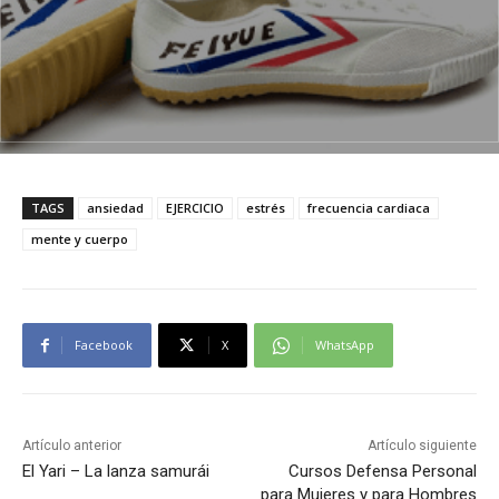
TAGS
ansiedad
EJERCICIO
estrés
frecuencia cardiaca
mente y cuerpo
Facebook
X
WhatsApp
Artículo anterior
Artículo siguiente
El Yari – La lanza samurái
Cursos Defensa Personal
para Mujeres y para Hombres