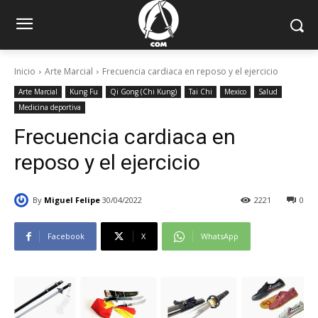
Inicio
Arte Marcial
Frecuencia cardiaca en reposo y el ejercicio
Arte Marcial
Kung Fu
Qi Gong (Chi Kung)
Tai Chi
Mexico
Salud
Medicina deportiva
Frecuencia cardiaca en
reposo y el ejercicio
By
Miguel Felipe
30/04/2022
2221
0
Facebook
X
WhatsApp