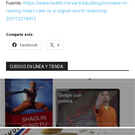
Fuente:
https://www.health.harvard.edu/blog/increase-in-
resting-heart-rate-is-a-signal-worth-watching-
201112214013
Comparte esto:
Facebook
X
CURSOS EN LÍNEA Y TIENDA: