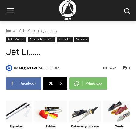
Inicio
Arte Marcial
Jet Li......
Arte Marcial
Cine y Televisión
Kung Fu
Noticias
Jet Li……
By
Miguel Felipe
15/06/2021
6472
0
Facebook
X
WhatsApp