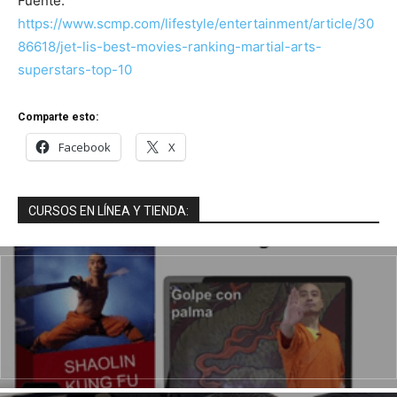
Fuente:
https://www.scmp.com/lifestyle/entertainment/article/30
86618/jet-lis-best-movies-ranking-martial-arts-
superstars-top-10
Comparte esto:
Facebook
X
CURSOS EN LÍNEA Y TIENDA: