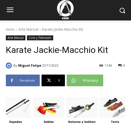
Inicio
Arte Marcial
Karate Jackie-Macchio Kit
Arte Marcial
Cine y Televisión
Karate Jackie-Macchio Kit
By
Miguel Felipe
23/11/2023
1144
0
Facebook
X
WhatsApp