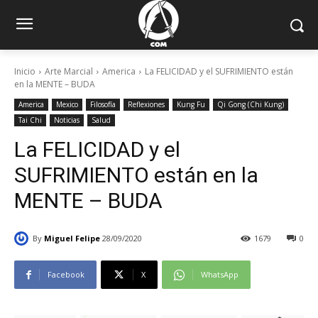
Inicio
Arte Marcial
America
La FELICIDAD y el SUFRIMIENTO están
en la MENTE – BUDA
America
Mexico
Filosofía
Reflexiones
Kung Fu
Qi Gong (Chi Kung)
Tai Chi
Noticias
Salud
La FELICIDAD y el
SUFRIMIENTO están en la
MENTE – BUDA
By
Miguel Felipe
28/09/2020
1679
0
Facebook
X
WhatsApp