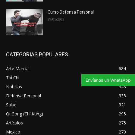
Curso Defensa Personal
29/05/2022
CATEGORIAS POPULARES
Arte Marcial
684
Tai Chi
347
Envíanos un WhatsApp
Noticias
343
Defensa Personal
335
Salud
321
Qi Gong (Chi Kung)
295
Artículos
275
Mexico
270