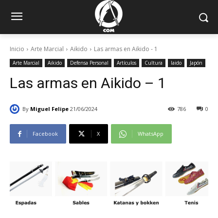
Inicio
Arte Marcial
Aikido
Las armas en Aikido - 1
Arte Marcial
Aikido
Defensa Personal
Artículos
Cultura
Iaido
Japón
Las armas en Aikido – 1
By
Miguel Felipe
21/06/2024
786
0
Facebook
X
WhatsApp