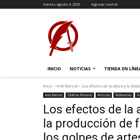
martes, agosto 4, 2026
Ingresar /unirse
INICIO
NOTICIAS
TIENDA EN LÍNE
Inicio
Arte Marcial
Los efectos de la altura y la dist
Arte Marcial
Defensa Personal
Artículos
Reflexiones
K
Los efectos de la a
la producción de f
los golpes de arte