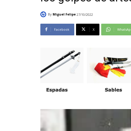
By
Miguel Felipe
27/10/2022
Facebook
X
WhatsAp