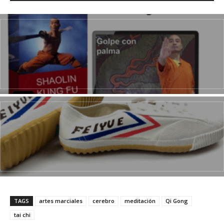
TAGS
artes marciales
cerebro
meditación
Qi Gong
tai chi