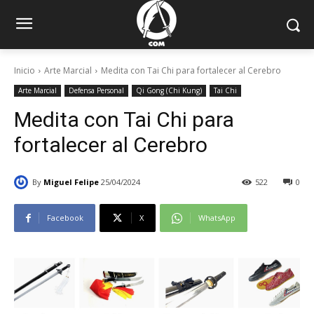
Inicio
Arte Marcial
Medita con Tai Chi para fortalecer al Cerebro
Arte Marcial
Defensa Personal
Qi Gong (Chi Kung)
Tai Chi
Medita con Tai Chi para
fortalecer al Cerebro
By
Miguel Felipe
25/04/2024
522
0
Facebook
X
WhatsApp