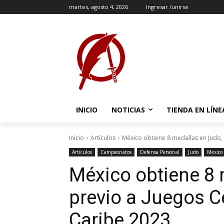
martes, agosto 4, 2026
Ingresar /unirse
INICIO
NOTICIAS
TIENDA EN LÍNE
Inicio
Artículos
México obtiene 8 medallas en Judo, 
Artículos
Campeonatos
Defensa Personal
Judo
Mexico
México obtiene 8 
previo a Juegos C
Caribe 2023