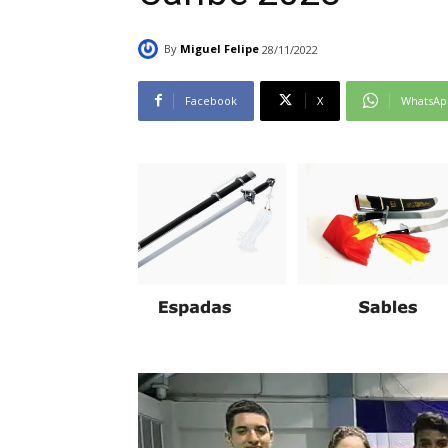
By
Miguel Felipe
28/11/2022
Facebook
X
WhatsAp