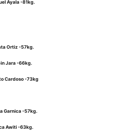
el Ayala -81kg.
ta Ortiz -57kg.
in Jara -66kg.
to Cardoso -73kg
na Garnica -57kg.
ca Awiti -63kg.