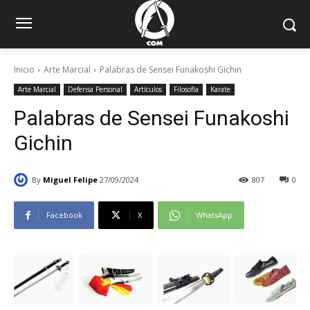
Inicio
Arte Marcial
Palabras de Sensei Funakoshi Gichin
Arte Marcial
Defensa Personal
Artículos
Filosofía
Karate
Palabras de Sensei Funakoshi
Gichin
By
Miguel Felipe
27/09/2024
807
0
Facebook
X
WhatsApp