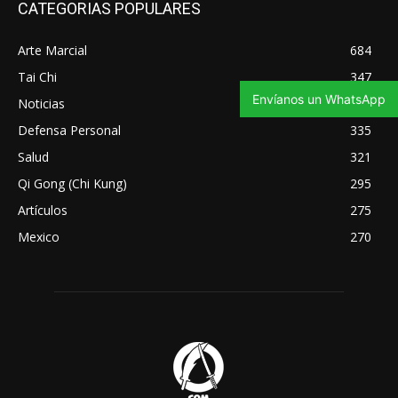
CATEGORIAS POPULARES
Arte Marcial
684
Tai Chi
347
Envíanos un WhatsApp
Noticias
343
Defensa Personal
335
Salud
321
Qi Gong (Chi Kung)
295
Artículos
275
Mexico
270