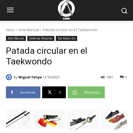
Inicio
Arte Marcial
Patada circular en el Taekwondo
Arte Marcial
Defensa Personal
Tae Kwon Do
Patada circular en el
Taekwondo
By
Miguel Felipe
11/10/2023
1691
0
Facebook
X
WhatsApp