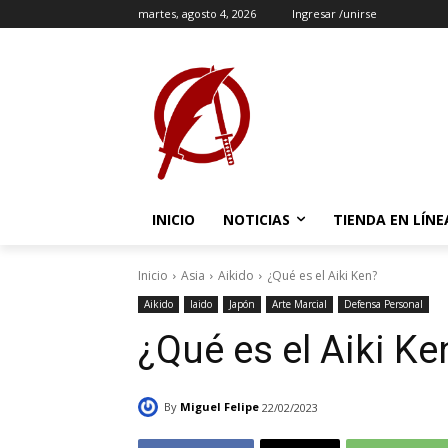
martes, agosto 4, 2026
Ingresar /unirse
INICIO
NOTICIAS
TIENDA EN LÍNE
Inicio
Asia
Aikido
¿Qué es el Aiki Ken?
Aikido
Iaido
Japón
Arte Marcial
Defensa Personal
¿Qué es el Aiki Ke
By
Miguel Felipe
22/02/2023