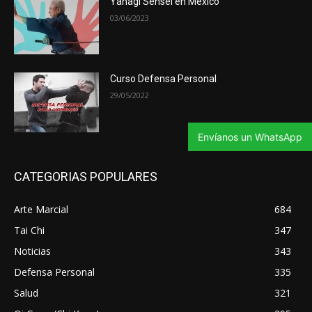
Yahagi Sensei en México
03/06/2023
Curso Defensa Personal
29/05/2022
Envíanos un WhatsApp
CATEGORIAS POPULARES
Arte Marcial
684
Tai Chi
347
Noticias
343
Defensa Personal
335
Salud
321