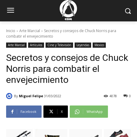
Inicio
Arte Marcial
Secretos y consejos de Chuck Norris para
combatir el envejecimiento
Arte Marcial
Artículos
Cine y Televisión
Leyendas
Mexico
Secretos y consejos de Chuck
Norris para combatir el
envejecimiento
By
Miguel Felipe
31/03/2022
4078
0
Facebook
X
WhatsApp