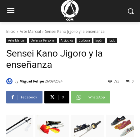
Inicio
Arte Marcial
Sensei Kano Jigoro y la enseñanza
Arte Marcial
Defensa Personal
Artículos
Cultura
Japón
Judo
Sensei Kano Jigoro y la
enseñanza
By
Miguel Felipe
26/09/2024
793
0
Facebook
X
WhatsApp