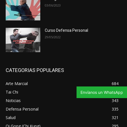
03/06/2023
Curso Defensa Personal
29/05/2022
CATEGORIAS POPULARES
Arte Marcial
684
Tai Chi
347
Envíanos un WhatsApp
Noticias
343
Defensa Personal
335
Salud
321
Qi Gong (Chi Kung)
295