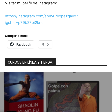
Visitar mi perfil de Instagram:
https://instagram.com/sbnyurilopezgallo?
igshid=p79b27pj2knq
Comparte esto:
Facebook
X
CURSOS EN LÍNEA Y TIENDA: