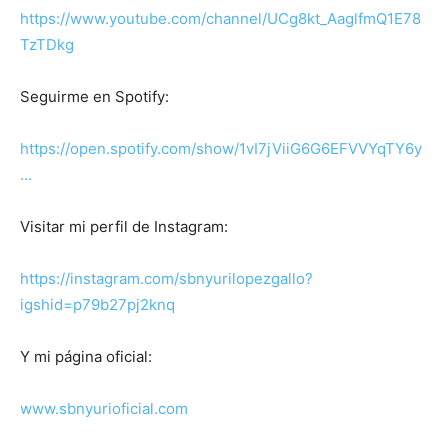
https://www.youtube.com/channel/UCg8kt_AaglfmQ1E78
TzTDkg
Seguirme en Spotify:
https://open.spotify.com/show/1vI7jViiG6G6EFVVYqTY6y
…
Visitar mi perfil de Instagram:
https://instagram.com/sbnyurilopezgallo?
igshid=p79b27pj2knq
Y mi página oficial:
www.sbnyurioficial.com