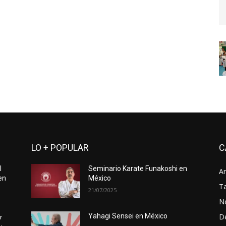
LO + POPULAR
C
l
Seminario Karate Funakoshi en
Ar
en
México
Ta
21/07/2025
No
D
Yahagi Sensei en México
7