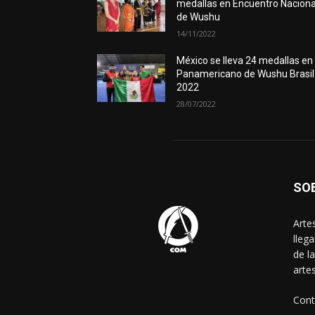
medallas en Encuentro Naciona
de Wushu
14/11/2022
México se lleva 24 medallas en
Panamericano de Wushu Brasil
2022
28/07/2022
SO
Arte
lleg
de l
arte
Cont