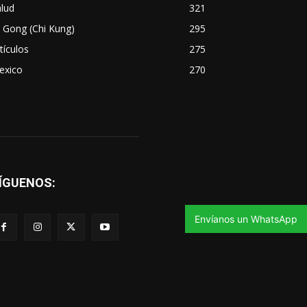
lud
321
 Gong (Chi Kung)
295
tículos
275
exico
270
ÍGUENOS:
Envíanos un WhatsApp