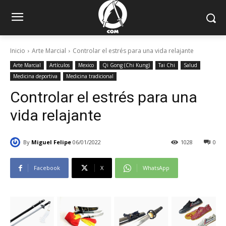
Inicio
Arte Marcial
Controlar el estrés para una vida relajante
Arte Marcial
Artículos
Mexico
Qi Gong (Chi Kung)
Tai Chi
Salud
Medicina deportiva
Medicina tradicional
Controlar el estrés para una
vida relajante
By
Miguel Felipe
06/01/2022
1028
0
Facebook
X
WhatsApp