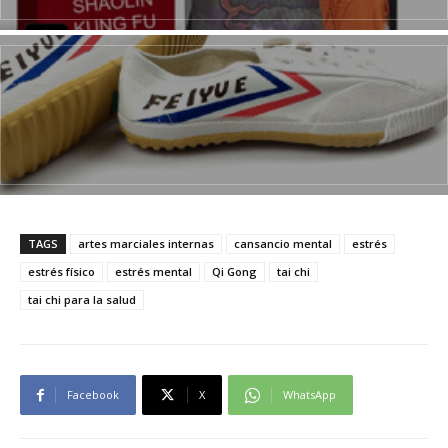
TAGS
artes marciales internas
cansancio mental
estrés
estrés físico
estrés mental
Qi Gong
tai chi
tai chi para la salud
Facebook
X
WhatsApp