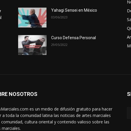
No
D
Yahagi Sensei en México
7
03/06/2023
l
Sa
Qi
Ar
Curso Defensa Personal
29/05/2022
M
BRE NOSOTROS
S
sMarciales.com es un medio de difusión gratuito para hacer
ar a toda la comunidad latina las noticias de artes marciales
a comunidad, cultura oriental y contenido valioso sobre las
s marciales.