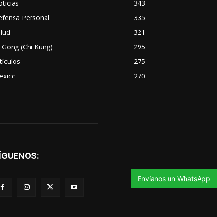
ticias
343
efensa Personal
335
lud
321
 Gong (Chi Kung)
295
tículos
275
exico
270
ÍGUENOS:
Envíanos un WhatsApp