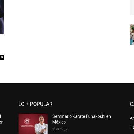
0
LO + POPULAR
C
l
Seminario Karate Funakoshi en
Ar
en
México
Ta
21/07/2025