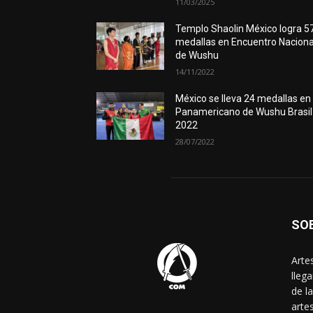
11/03/2025
Templo Shaolin México logra 5
medallas en Encuentro Naciona
de Wushu
14/11/2022
México se lleva 24 medallas en
Panamericano de Wushu Brasil
2022
28/07/2022
SO
Arte
lleg
de l
arte