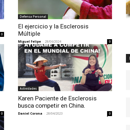
Defensa Personal
El ejercicio y la Esclerosis
Múltiple
0
Miguel Felipe
-
28/06/2024
0
Actividades
Karen Paciente de Esclerosis
busca competir en China.
Daniel Corona
-
28/04/2023
0
0