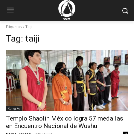
Etiquetas
Taiji
Tag:
taiji
Kung Fu
Templo Shaolin México logra 57 medallas
en Encuentro Nacional de Wushu
Daniel Corona
-
14/11/2022